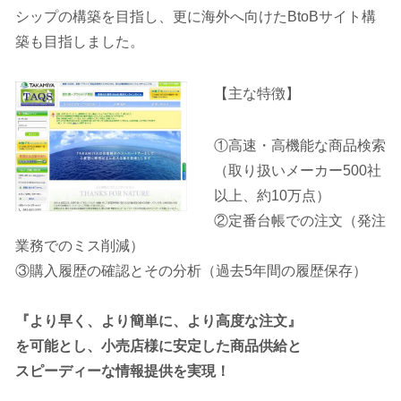
シップの構築を目指し、更に海外へ向けたBtoBサイト構
築も目指しました。
【主な特徴】
①高速・高機能な商品検索
（取り扱いメーカー
500
社
以上、約
10
万点）
②定番台帳での注文（発注
業務でのミス削減）
③購入履歴の確認とその分析（過去
5
年間の履歴保存）
『より早く、より簡単に、より高度な注文』
を可能とし、
小売店様に安定した商品供給と
スピーディーな情報提供を実現！