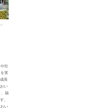
得や社
』を実
成長
おい
り、福
す。
におい