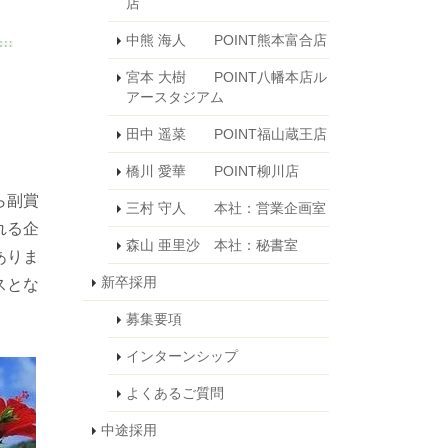
店
中熊 海人 POINT熊本富合店
宮本 大樹 POINT八幡本店ル
アースタジアム
田中 遥菜 POINT福山蔵王店
橋川 愛華 POINT柳川店
ら副賞
三村 守人 本社：営業企画室
れる企
森山 亜里沙 本社：秘書室
ありま
新卒採用
スとな
募集要項
インターンシップ
よくあるご質問
中途採用