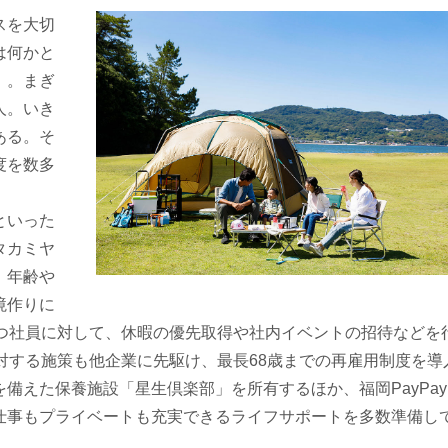
スを大切
は何かと
」。まぎ
人。いき
ある。そ
度を数多
といった
タカミヤ
、年齢や
境作りに
持つ社員に対して、休暇の優先取得や社内イベントの招待などを
対する施策も他企業に先駆け、最長68歳までの再雇用制度を導
備えた保養施設「星生倶楽部」を所有するほか、福岡PayPa
仕事もプライベートも充実できるライフサポートを多数準備し