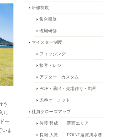
研修制度
集合研修
現場研修
マイスター制度
フィッシング
接客・レジ
アフター・カスタム
POP・演出・売場作り・動画
糸巻き・ノット
行う
社員クローズアップ
入し
yドー
佐藤 哲成 関西エリア
ていま
長瀬 大貴 POINT遠賀川水巻