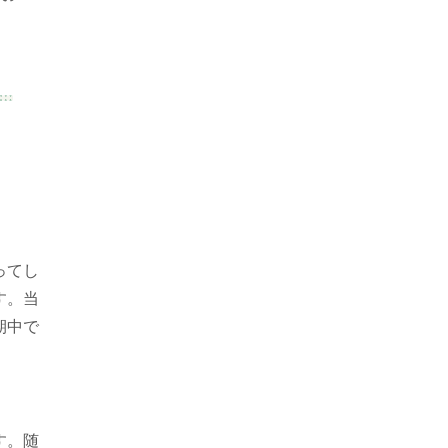
ってし
す。当
期中で
す。随