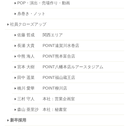
POP・演出・売場作り・動画
糸巻き・ノット
社員クローズアップ
佐藤 哲成 関西エリア
長瀬 大貴 POINT遠賀川水巻店
中熊 海人 POINT熊本富合店
宮本 大樹 POINT八幡本店ルアースタジアム
田中 遥菜 POINT福山蔵王店
橋川 愛華 POINT柳川店
三村 守人 本社：営業企画室
森山 亜里沙 本社：秘書室
新卒採用