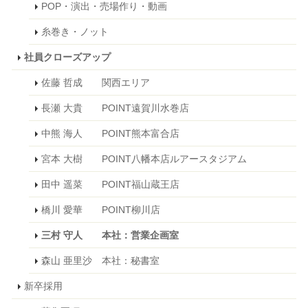
POP・演出・売場作り・動画
糸巻き・ノット
社員クローズアップ
佐藤 哲成 関西エリア
長瀬 大貴 POINT遠賀川水巻店
中熊 海人 POINT熊本富合店
宮本 大樹 POINT八幡本店ルアースタジアム
田中 遥菜 POINT福山蔵王店
橋川 愛華 POINT柳川店
三村 守人 本社：営業企画室
森山 亜里沙 本社：秘書室
新卒採用