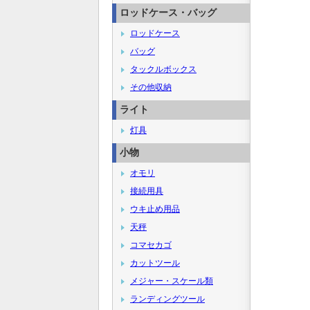
ロッドケース・バッグ
ロッドケース
バッグ
タックルボックス
その他収納
ライト
灯具
小物
オモリ
接続用具
ウキ止め用品
天秤
コマセカゴ
カットツール
メジャー・スケール類
ランディングツール