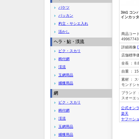
バケツ
3in1 コ
バッカン
インカッ
杓立・サシエ入れ
活かし
商品コー
49967743
ヘラ・鮎・渓流
詳細画像
[
ビク・スカリ
店舗標準
柄付網
全長
： 8.
渓流
自重
： 15
玉網用品
素材
： 
捕獲用品
モンドシ
網
ブランド
スオーエ
ビク・スカリ
公式オン
柄付網
楽天
渓流
ヤフーシ
玉網用品
捕獲用品