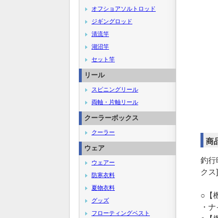
オフショアソルトロッド
ジギングロッド
清流竿
湖沼竿
セット竿
リール
スピニングリール
両軸・片軸リール
クーラーボックス
クーラー
商
ウェア
釣行
ウェアー
クス]
防寒衣料
夏物衣料
○【
グッズ
・ナ
フローティングベスト