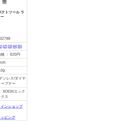
ンパクトツール ラ
ター
ド
32798
1]
[2]
[3]
[4]
[5]
価格
： 620円
8cm
.0g
ステンレス/ダイヤ
ャープナー
： XOOX/エック
ックス
ラインショップ
ョッピング