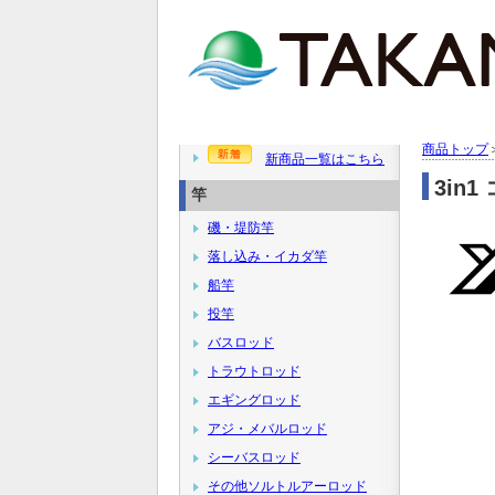
商品トップ
新商品一覧はこちら
3in
竿
磯・堤防竿
落し込み・イカダ竿
船竿
投竿
バスロッド
トラウトロッド
エギングロッド
アジ・メバルロッド
シーバスロッド
その他ソルトルアーロッド