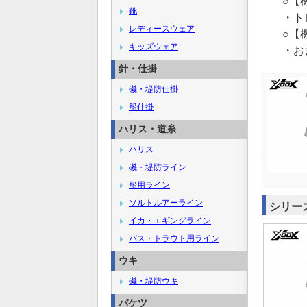
○【
靴
・ト
レディースウェア
○【
キッズウェア
・お
針・仕掛
磯・堤防仕掛
船仕掛
ハリス・道糸
ハリス
磯・堤防ライン
船用ライン
ソルトルアーライン
シリー
イカ・エギングライン
バス・トラウト用ライン
ウキ
磯・堤防ウキ
バケツ