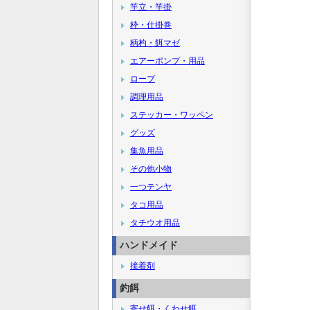
竿立・竿掛
枠・仕掛巻
柄杓・餌マゼ
エアーポンプ・用品
ロープ
調理用品
ステッカー・ワッペン
グッズ
集魚用品
その他小物
一つテンヤ
タコ用品
タチウオ用品
ハンドメイド
接着剤
釣餌
寄せ餌・くわせ餌