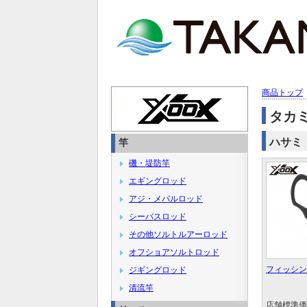
商品トップ
タカ
ハサミ
竿
磯・堤防竿
エギングロッド
アジ・メバルロッド
シーバスロッド
その他ソルトルアーロッド
オフショアソルトロッド
フィッシン
ジギングロッド
清流竿
店舗標準価