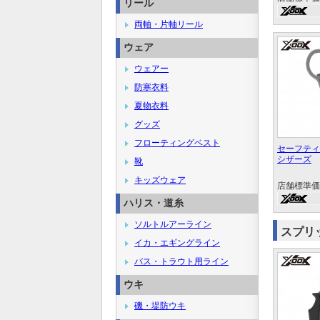
リール
両軸・片軸リール
ウェア
ウェアー
防寒衣料
夏物衣料
グッズ
フローティングベスト
セーフティ
シザーズ
靴
キッズウェア
店舗標準価
ハリス・道糸
ソルトルアーライン
スプリ
イカ・エギングライン
バス・トラウト用ライン
ウキ
磯・堤防ウキ