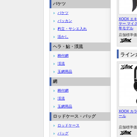
バケツ
バケツ
XOOX 
バッカン
ヤー マイク
年モデル
杓立・サシエ入れ
店舗標準価
活かし
ヘラ・鮎・渓流
ライン
柄付網
渓流
玉網用品
網
柄付網
渓流
玉網用品
XOOX 
ロッドケース・バッグ
ール
ロッドケース
店舗標準価
バッグ