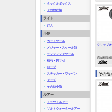
タックルボックス
その他収納
ライト
灯具
小物
カットツール
クリップオ
メジャー・スケール類
ランディングツール
店舗標準価
柄杓・餌マゼ
ロープ
ステッカー・ワッペン
その他
グッズ
その他小物
ルアー
トラウトルアー
ソルトウォータールアー