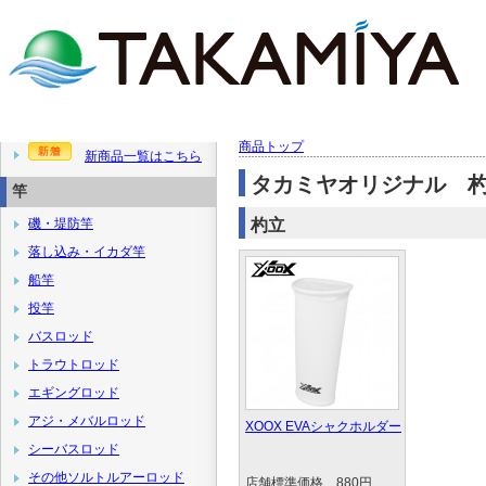
商品トップ
新商品一覧はこちら
タカミヤオリジナル 
竿
磯・堤防竿
杓立
落し込み・イカダ竿
船竿
投竿
バスロッド
トラウトロッド
エギングロッド
アジ・メバルロッド
XOOX EVAシャクホルダー
シーバスロッド
その他ソルトルアーロッド
店舗標準価格 880円