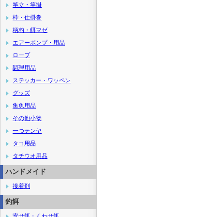
竿立・竿掛
枠・仕掛巻
柄杓・餌マゼ
エアーポンプ・用品
ロープ
調理用品
ステッカー・ワッペン
グッズ
集魚用品
その他小物
一つテンヤ
タコ用品
タチウオ用品
ハンドメイド
接着剤
釣餌
寄せ餌・くわせ餌