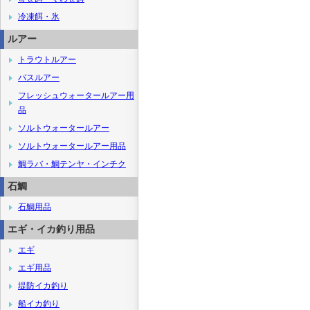
冷凍餌・氷
ルアー
トラウトルアー
バスルアー
フレッシュウォータールアー用
品
ソルトウォータールアー
ソルトウォータールアー用品
鯛ラバ・鯛テンヤ・インチク
石鯛
石鯛用品
エギ・イカ釣り用品
エギ
エギ用品
堤防イカ釣り
船イカ釣り