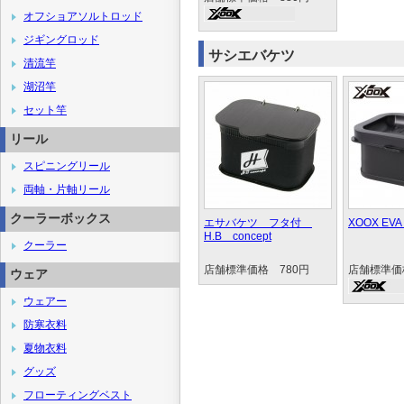
オフショアソルトロッド
ジギングロッド
サシエバケツ
清流竿
湖沼竿
セット竿
リール
スピニングリール
両軸・片軸リール
クーラーボックス
エサバケツ フタ付
XOOX E
H.B concept
クーラー
店舗標準価格 780円
店舗標準価格
ウェア
ウェアー
防寒衣料
夏物衣料
グッズ
フローティングベスト