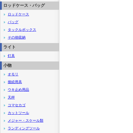
ロッドケース・バッグ
ロッドケース
バッグ
タックルボックス
その他収納
ライト
灯具
小物
オモリ
接続用具
ウキ止め用品
天秤
コマセカゴ
カットツール
メジャー・スケール類
ランディングツール