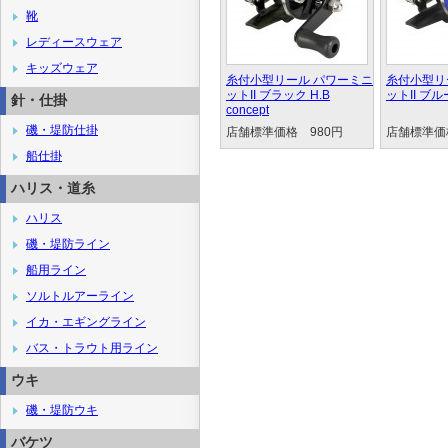
靴
レディースウェア
キッズウェア
糸付小型リール パワーミニ
糸付小型リ
ットII ブラック H.B
ットII ブルー
針・仕掛
concept
磯・堤防仕掛
店舗標準価格 980円
店舗標準価
船仕掛
ハリス・道糸
ハリス
磯・堤防ライン
船用ライン
ソルトルアーライン
イカ・エギングライン
バス・トラウト用ライン
ウキ
磯・堤防ウキ
バケツ