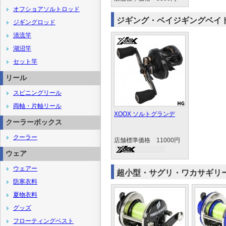
オフショアソルトロッド
ジギング・ベイジギングベイ
ジギングロッド
清流竿
湖沼竿
セット竿
リール
スピニングリール
両軸・片軸リール
XOOX ソルトグランデ
クーラーボックス
クーラー
店舗標準価格 11000円
ウェア
ウェアー
超小型・サグリ・ワカサギリ
防寒衣料
夏物衣料
グッズ
フローティングベスト