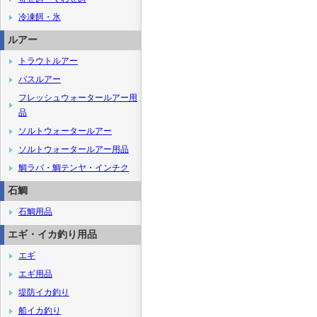
冷凍餌・氷
ルアー
トラウトルアー
バスルアー
フレッシュウォータールアー用
品
ソルトウォータールアー
ソルトウォータールアー用品
鯛ラバ・鯛テンヤ・インチク
石鯛
石鯛用品
エギ・イカ釣り用品
エギ
エギ用品
堤防イカ釣り
船イカ釣り