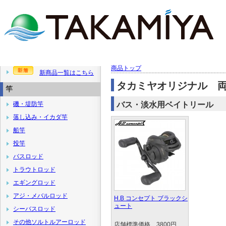
商品トップ
新商品一覧はこちら
タカミヤオリジナル 
竿
磯・堤防竿
バス・淡水用ベイトリール
落し込み・イカダ竿
船竿
投竿
バスロッド
トラウトロッド
エギングロッド
アジ・メバルロッド
H.B コンセプト ブラックシ
ュート
シーバスロッド
その他ソルトルアーロッド
店舗標準価格 3800円