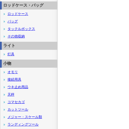
ロッドケース・バッグ
ロッドケース
バッグ
タックルボックス
その他収納
ライト
灯具
小物
オモリ
接続用具
ウキ止め用品
天秤
コマセカゴ
カットツール
メジャー・スケール類
ランディングツール