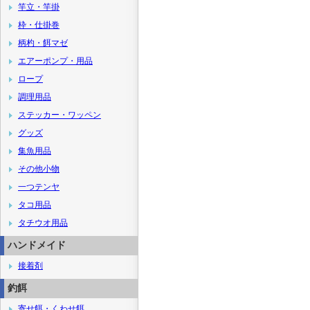
竿立・竿掛
枠・仕掛巻
柄杓・餌マゼ
エアーポンプ・用品
ロープ
調理用品
ステッカー・ワッペン
グッズ
集魚用品
その他小物
一つテンヤ
タコ用品
タチウオ用品
ハンドメイド
接着剤
釣餌
寄せ餌・くわせ餌