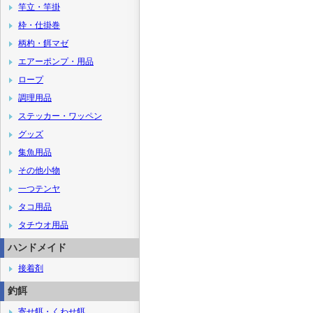
竿立・竿掛
枠・仕掛巻
柄杓・餌マゼ
エアーポンプ・用品
ロープ
調理用品
ステッカー・ワッペン
グッズ
集魚用品
その他小物
一つテンヤ
タコ用品
タチウオ用品
ハンドメイド
接着剤
釣餌
寄せ餌・くわせ餌