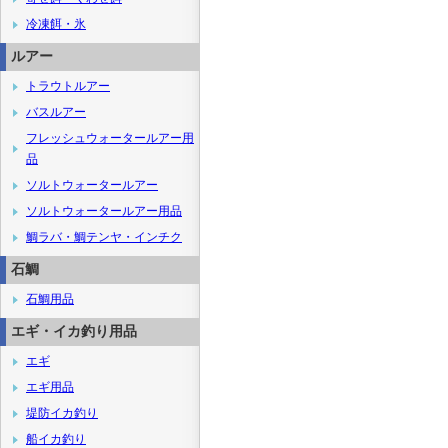
冷凍餌・氷
ルアー
トラウトルアー
バスルアー
フレッシュウォータールアー用
品
ソルトウォータールアー
ソルトウォータールアー用品
鯛ラバ・鯛テンヤ・インチク
石鯛
石鯛用品
エギ・イカ釣り用品
エギ
エギ用品
堤防イカ釣り
船イカ釣り