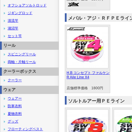
オフショアソルトロッド
ジギングロッド
メバル・アジ・ＲＦＰＥライ
清流竿
湖沼竿
セット竿
リール
スピニングリール
両軸・片軸リール
クーラーボックス
H.B コンセプト ファルケン
R Aile Line X4
クーラー
店舗標準価格 1800円
ウェア
ウェアー
ソルトルアー用ＰＥライン
防寒衣料
夏物衣料
グッズ
フローティングベスト