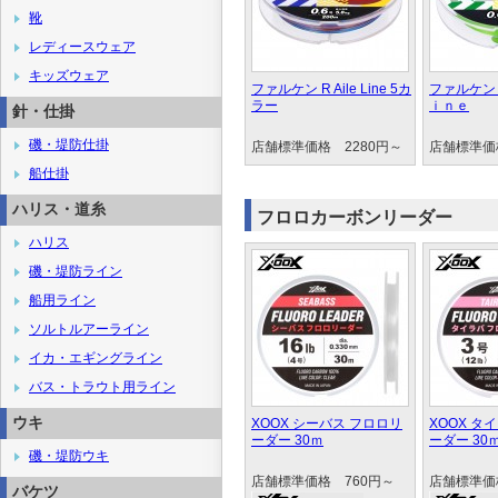
靴
レディースウェア
キッズウェア
ファルケン R Aile Line 5カ
ファルケン 
ラー
ｉｎｅ
針・仕掛
磯・堤防仕掛
店舗標準価格 2280円～
店舗標準価格
船仕掛
ハリス・道糸
フロロカーボンリーダー
ハリス
磯・堤防ライン
船用ライン
ソルトルアーライン
イカ・エギングライン
バス・トラウト用ライン
ウキ
XOOX シーバス フロロリ
XOOX タ
ーダー 30ｍ
ーダー 30
磯・堤防ウキ
店舗標準価格 760円～
店舗標準価
バケツ