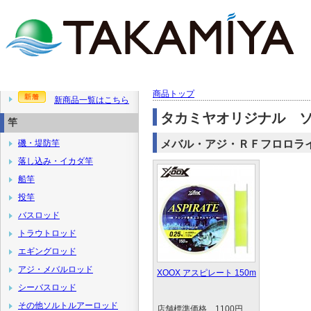
商品トップ
新商品一覧はこちら
タカミヤオリジナル 
竿
磯・堤防竿
メバル・アジ・ＲＦフロロラ
落し込み・イカダ竿
船竿
投竿
バスロッド
トラウトロッド
エギングロッド
アジ・メバルロッド
XOOX アスピレート 150m
シーバスロッド
その他ソルトルアーロッド
店舗標準価格 1100円