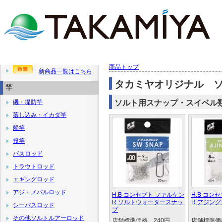
商品トップ
新商品一覧はこちら
タカミヤオリジナル 
竿
磯・堤防竿
ソルト用スナップ・スイベル
落し込み・イカダ竿
船竿
投竿
バスロッド
トラウトロッド
エギングロッド
アジ・メバルロッド
H.B コンセプト ファルケン
H.B コン
R ソルトウォータースナッ
R アジン
シーバスロッド
プ
その他ソルトルアーロッド
店舗標準価格 240円
店舗標準価