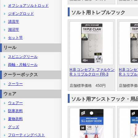
オフショアソルトロッド
ソルト用トレブルフック
ジギングロッド
清流竿
湖沼竿
セット竿
リール
スピニングリール
両軸・片軸リール
H.B コンセプト ファルケン
H.B コン
クーラーボックス
R トリプルクロー FR-3
R トリプル
クーラー
店舗標準価格 450円
店舗標準価
ウェア
ソルト用アシストフック・用
ウェアー
防寒衣料
夏物衣料
グッズ
フローティングベスト