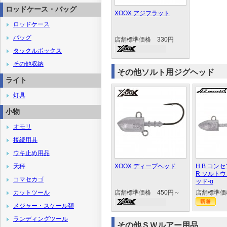
ロッドケース・バッグ
XOOX アジフラット
ロッドケース
バッグ
店舗標準価格 330円
タックルボックス
その他収納
その他ソルト用ジグヘッド
ライト
灯具
小物
オモリ
接続用具
ウキ止め用品
天秤
XOOX ディープヘッド
H.B コン
R ソルト
コマセカゴ
ッド-α
カットツール
店舗標準価格 450円～
店舗標準価
メジャー・スケール類
ランディングツール
その他ＳＷルアー用品