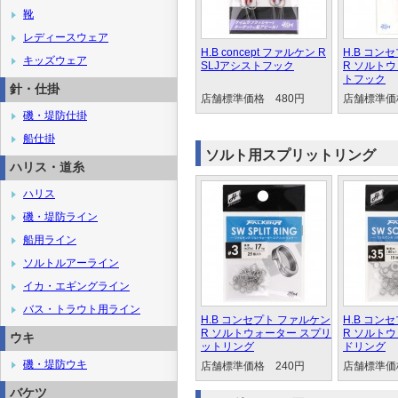
靴
レディースウェア
H.B concept ファルケン R
H.B コン
キッズウェア
SLJアシストフック
R ソルト
トフック
針・仕掛
店舗標準価格 480円
店舗標準価
磯・堤防仕掛
船仕掛
ソルト用スプリットリング
ハリス・道糸
ハリス
磯・堤防ライン
船用ライン
ソルトルアーライン
イカ・エギングライン
バス・トラウト用ライン
H.B コンセプト ファルケン
H.B コン
R ソルトウォーター スプリ
R ソルト
ウキ
ットリング
ドリング
磯・堤防ウキ
店舗標準価格 240円
店舗標準価
バケツ