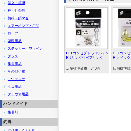
竿立・竿掛
枠・仕掛巻
柄杓・餌マゼ
エアーポンプ・用品
ロープ
調理用品
ステッカー・ワッペン
H.B コンセプト ファルケン
H.B コン
グッズ
R 2リング付ベアリング
R クイッ
集魚用品
店舗標準価格 340円
店舗標準価
その他小物
一つテンヤ
タコ用品
タチウオ用品
ハンドメイド
接着剤
釣餌
寄せ餌・くわせ餌