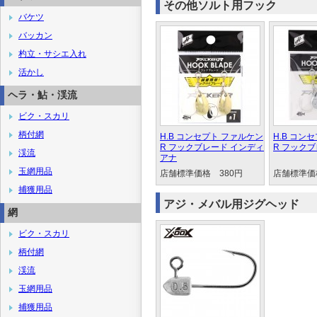
その他ソルト用フック
バケツ
バッカン
杓立・サシエ入れ
活かし
ヘラ・鮎・渓流
ビク・スカリ
柄付網
H.B コンセプト ファルケン
H.B コン
R フックブレード インディ
R フック
渓流
アナ
玉網用品
店舗標準価格 380円
店舗標準価
捕獲用品
アジ・メバル用ジグヘッド
網
ビク・スカリ
柄付網
渓流
玉網用品
捕獲用品