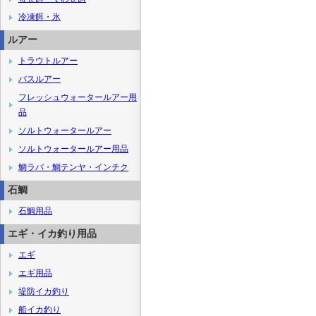
冷凍餌・氷
ルアー
トラウトルアー
バスルアー
フレッシュウォータールアー用
品
ソルトウォータールアー
ソルトウォータールアー用品
鯛ラバ・鯛テンヤ・インチク
石鯛
石鯛用品
エギ・イカ釣り用品
エギ
エギ用品
堤防イカ釣り
船イカ釣り