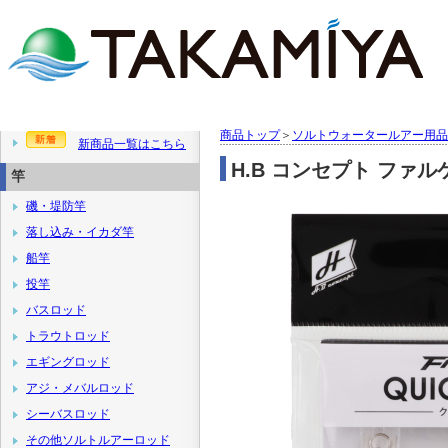
商品トップ
＞
ソルトウォータールアー用品
新商品一覧はこちら
H.B コンセプト ファル
竿
磯・堤防竿
落し込み・イカダ竿
船竿
投竿
バスロッド
トラウトロッド
エギングロッド
アジ・メバルロッド
シーバスロッド
その他ソルトルアーロッド