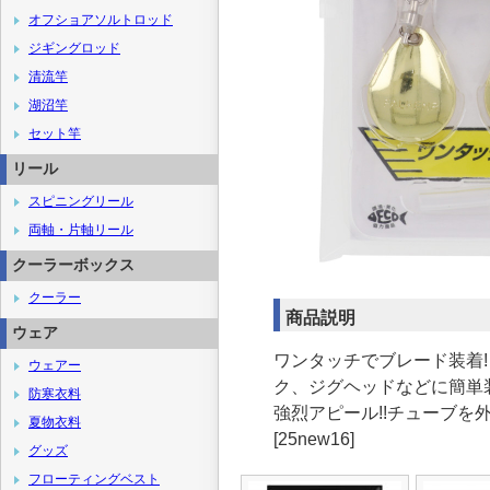
オフショアソルトロッド
ジギングロッド
清流竿
湖沼竿
セット竿
リール
スピニングリール
両軸・片軸リール
クーラーボックス
クーラー
商品説明
ウェア
ワンタッチでブレード装着
ウェアー
ク、ジグヘッドなどに簡単
防寒衣料
強烈アピール!!チューブを外すと
夏物衣料
[25new16]
グッズ
フローティングベスト