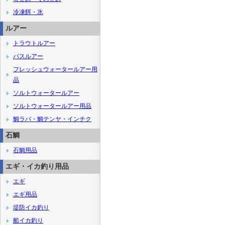
冷凍餌・氷
ルアー
トラウトルアー
バスルアー
フレッシュウォータールアー用
品
ソルトウォータールアー
ソルトウォータールアー用品
鯛ラバ・鯛テンヤ・インチク
石鯛
石鯛用品
エギ・イカ釣り用品
エギ
エギ用品
堤防イカ釣り
船イカ釣り