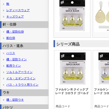
靴
レディースウェア
キッズウェア
針・仕掛
磯・堤防仕掛
船仕掛
シリーズ商品
ハリス・道糸
ハリス
磯・堤防ライン
船用ライン
ソルトルアーライン
イカ・エギングライン
バス・トラウト用ライン
ファルケン R クイックブ
ファルケン
ウキ
レード コロラド ゴールド
レード コ
磯・堤防ウキ
商品コード
商品コード
バケツ