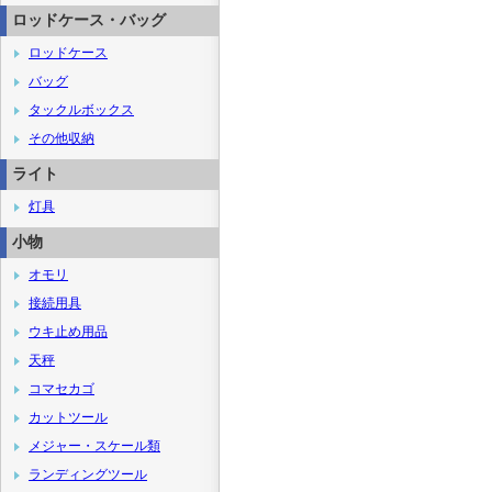
ロッドケース・バッグ
ロッドケース
バッグ
タックルボックス
その他収納
ライト
灯具
小物
オモリ
接続用具
ウキ止め用品
天秤
コマセカゴ
カットツール
メジャー・スケール類
ランディングツール