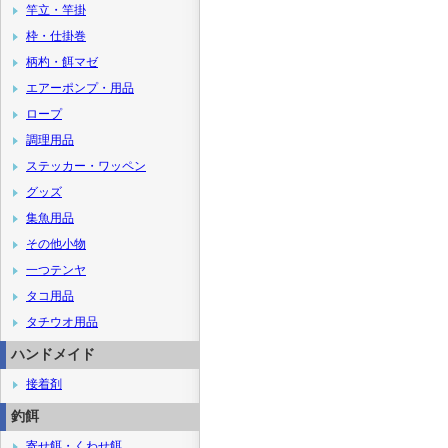
竿立・竿掛
枠・仕掛巻
柄杓・餌マゼ
エアーポンプ・用品
ロープ
調理用品
ステッカー・ワッペン
グッズ
集魚用品
その他小物
一つテンヤ
タコ用品
タチウオ用品
ハンドメイド
接着剤
釣餌
寄せ餌・くわせ餌