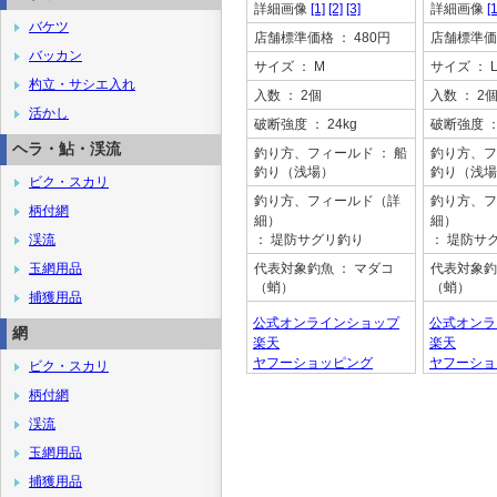
詳細画像
[1]
[2]
[3]
詳細画像
[1
バケツ
店舗標準価格
： 480円
店舗標準価
バッカン
サイズ
： M
サイズ
： 
杓立・サシエ入れ
入数
： 2個
入数
： 2
活かし
破断強度
： 24kg
破断強度
：
ヘラ・鮎・渓流
釣り方、フィールド
： 船
釣り方、フ
釣り（浅場）
釣り（浅場
ビク・スカリ
釣り方、フィールド（詳
釣り方、フ
柄付網
細）
細）
渓流
： 堤防サグリ釣り
： 堤防サ
玉網用品
代表対象釣魚
： マダコ
代表対象釣
（蛸）
（蛸）
捕獲用品
公式オンラインショップ
公式オンラ
網
楽天
楽天
ヤフーショッピング
ヤフーショ
ビク・スカリ
柄付網
渓流
玉網用品
捕獲用品