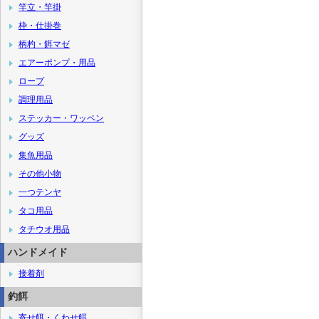
竿立・竿掛
枠・仕掛巻
柄杓・餌マゼ
エアーポンプ・用品
ロープ
調理用品
ステッカー・ワッペン
グッズ
集魚用品
その他小物
一つテンヤ
タコ用品
タチウオ用品
ハンドメイド
接着剤
釣餌
寄せ餌・くわせ餌