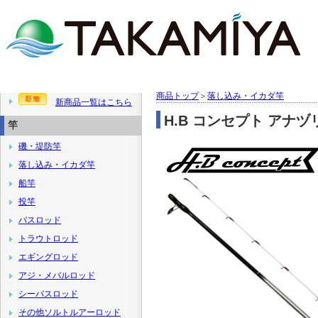
商品トップ
＞
落し込み・イカダ竿
新商品一覧はこちら
H.B コンセプト アナヅリ
竿
磯・堤防竿
落し込み・イカダ竿
船竿
投竿
バスロッド
トラウトロッド
エギングロッド
アジ・メバルロッド
シーバスロッド
その他ソルトルアーロッド