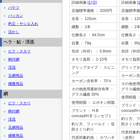
詳細画像
[1]
[2]
詳細画像
[1
バケツ
店舗標準価格
： 3200円
店舗標準価
バッカン
全長
： 120cm
全長
： 12
杓立・サシエ入れ
継数
： 2本
継数
： 2
活かし
仕舞長さ
： 64.5cm
仕舞長さ
：
ヘラ・鮎・渓流
自重
： 79g
自重
： 90
ビク・スカリ
先径（外径）
： 0.8mm
先径（外径
柄付網
オモリ負荷
： 2-10号
オモリ負荷
渓流
グリップタイプ
： スピニ
グリップタ
ング
玉網用品
カーボン含
カーボン含有率
： 70％
捕獲用品
その他使用
その他使用素材含有率
：
グラス繊維 
網
グラス繊維 30%
使用樹脂
使用樹脂
： エポキシ樹脂
ビク・スカリ
ブランド
：
ブランド
： H.B
concept
柄付網
concept/H.B コンセプト
釣り方、フ
渓流
釣り方、フィールド
： 堤
防さぐり釣
玉網用品
防さぐり釣り
代表対象釣
捕獲用品
代表対象釣魚
： カワハギ
（皮剥）