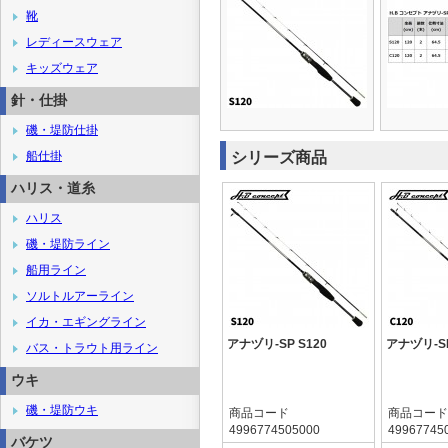
靴
レディースウェア
キッズウェア
針・仕掛
磯・堤防仕掛
船仕掛
シリーズ商品
ハリス・道糸
ハリス
磯・堤防ライン
船用ライン
ソルトルアーライン
イカ・エギングライン
アナヅリ-SP S120
アナヅリ-SP
バス・トラウト用ライン
ウキ
磯・堤防ウキ
商品コード
商品コード
4996774505000
49967745
バケツ