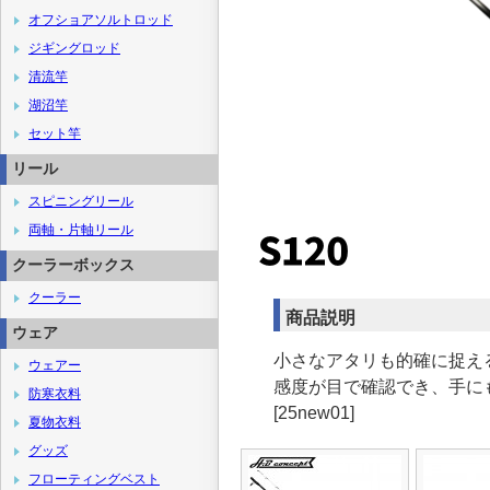
オフショアソルトロッド
ジギングロッド
清流竿
湖沼竿
セット竿
リール
スピニングリール
両軸・片軸リール
クーラーボックス
クーラー
商品説明
ウェア
小さなアタリも的確に捉え
ウェアー
感度が目で確認でき、手にも伝わ
防寒衣料
[25new01]
夏物衣料
グッズ
フローティングベスト