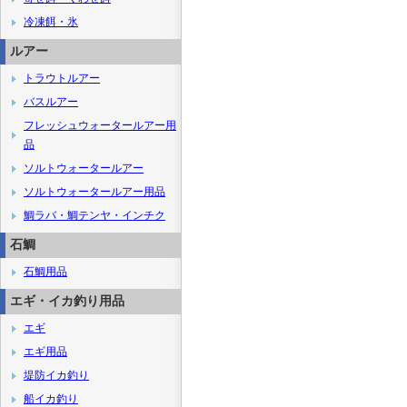
冷凍餌・氷
ルアー
トラウトルアー
バスルアー
フレッシュウォータールアー用
品
ソルトウォータールアー
ソルトウォータールアー用品
鯛ラバ・鯛テンヤ・インチク
石鯛
石鯛用品
エギ・イカ釣り用品
エギ
エギ用品
堤防イカ釣り
船イカ釣り