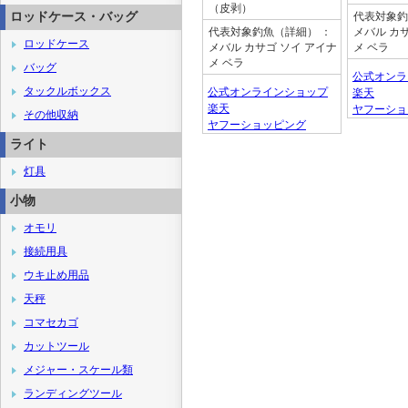
（皮剥）
ロッドケース・バッグ
代表対象釣
代表対象釣魚（詳細）
：
メバル カ
ロッドケース
メバル カサゴ ソイ アイナ
メ ベラ
メ ベラ
バッグ
公式オンラ
タックルボックス
公式オンラインショップ
楽天
楽天
ヤフーショ
その他収納
ヤフーショッピング
ライト
灯具
小物
オモリ
接続用具
ウキ止め用品
天秤
コマセカゴ
カットツール
メジャー・スケール類
ランディングツール