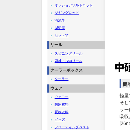
オフショアソルトロッド
ジギングロッド
清流竿
湖沼竿
セット竿
リール
スピニングリール
両軸・片軸リール
クーラーボックス
クーラー
商
ウェア
軽量
ウェアー
そし
防寒衣料
ラー
夏物衣料
吸収
グッズ
[26n
フローティングベスト