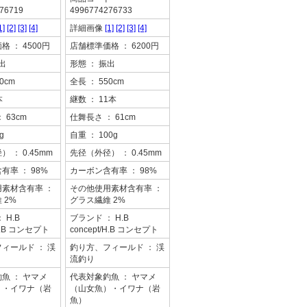
76719
4996774276733
1]
[2]
[3]
[4]
詳細画像
[1]
[2]
[3]
[4]
価格
： 4500円
店舗標準価格
： 6200円
出
形態
： 振出
0cm
全長
： 550cm
本
継数
： 11本
： 63cm
仕舞長さ
： 61cm
g
自重
： 100g
径）
： 0.45mm
先径（外径）
： 0.45mm
含有率
： 98%
カーボン含有率
： 98%
用素材含有率
：
その他使用素材含有率
：
 2%
グラス繊維 2%
： H.B
ブランド
： H.B
/H.B コンセプト
concept/H.B コンセプト
フィールド
： 渓
釣り方、フィールド
： 渓
流釣り
釣魚
： ヤマメ
代表対象釣魚
： ヤマメ
）・イワナ（岩
（山女魚）・イワナ（岩
魚）