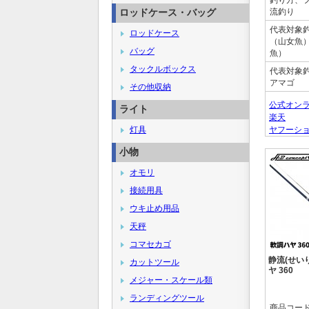
釣り方、
ロッドケース・バッグ
流釣り
代表対象
ロッドケース
（山女魚
バッグ
魚）
タックルボックス
代表対象
アマゴ
その他収納
公式オン
ライト
楽天
灯具
ヤフーシ
小物
オモリ
接続用具
ウキ止め用品
天秤
コマセカゴ
静流(せいり
カットツール
ヤ 360
メジャー・スケール類
ランディングツール
商品コー