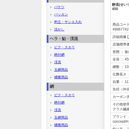
静流(せいり
バケツ
450
バッカン
杓立・サシエ入れ
商品コー
活かし
49967742
詳細画像
[
ヘラ・鮎・渓流
店舗標準
ビク・スカリ
形態
： 振
柄付網
全長
： 45
渓流
継数
： 1
玉網用品
仕舞長さ
捕獲用品
自重
： 11
網
先径（外
ビク・スカリ
カーボン
柄付網
その他使
グラス繊維
渓流
ブランド
玉網用品
concept
捕獲用品