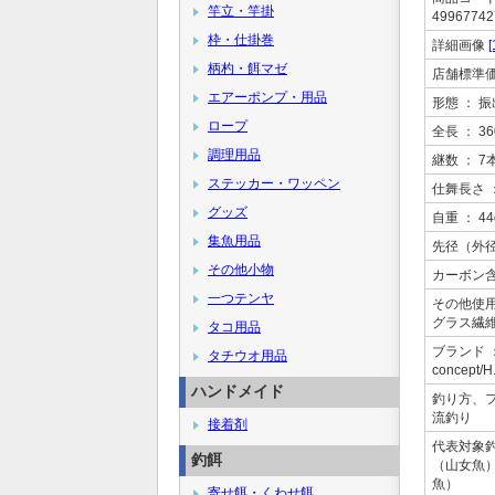
竿立・竿掛
49967742
枠・仕掛巻
詳細画像
[
柄杓・餌マゼ
店舗標準
エアーポンプ・用品
形態
： 振
ロープ
全長
： 36
調理用品
継数
： 7
ステッカー・ワッペン
仕舞長さ
グッズ
自重
： 44
集魚用品
先径（外
その他小物
カーボン
一つテンヤ
その他使
グラス繊維
タコ用品
ブランド
タチウオ用品
concept
ハンドメイド
釣り方、
流釣り
接着剤
代表対象
釣餌
（山女魚
魚）
寄せ餌・くわせ餌