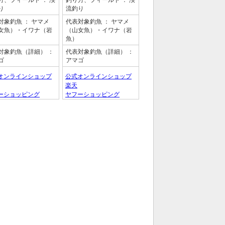
方、フィールド
： 渓
釣り方、フィールド
： 渓
り
流釣り
対象釣魚
： ヤマメ
代表対象釣魚
： ヤマメ
女魚）・イワナ（岩
（山女魚）・イワナ（岩
魚）
対象釣魚（詳細）
：
代表対象釣魚（詳細）
：
ゴ
アマゴ
オンラインショップ
公式オンラインショップ
楽天
ーショッピング
ヤフーショッピング