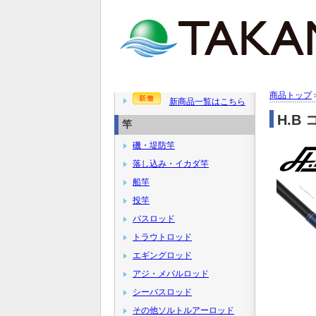
商品トップ
新商品一覧はこちら
H.B
竿
磯・堤防竿
落し込み・イカダ竿
船竿
投竿
バスロッド
トラウトロッド
エギングロッド
アジ・メバルロッド
シーバスロッド
その他ソルトルアーロッド