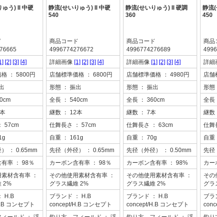
ゅう) II 中硬
静流(せいりゅう) II 中硬
静流(せいりゅう) II 硬調
静流(
540
360
450
ド
商品コード
商品コード
商品
76665
4996774276672
4996774276689
4996
1]
[2]
[3]
[4]
詳細画像
[1]
[2]
[3]
[4]
詳細画像
[1]
[2]
[3]
[4]
詳細
価格
： 5800円
店舗標準価格
： 6800円
店舗標準価格
： 4980円
店舗
出
形態
： 振出
形態
： 振出
形態
0cm
全長
： 540cm
全長
： 360cm
全長
0本
継数
： 12本
継数
： 7本
継数
： 57cm
仕舞長さ
： 57cm
仕舞長さ
： 63cm
仕舞
1g
自重
： 161g
自重
： 70g
自重
径）
： 0.65mm
先径（外径）
： 0.65mm
先径（外径）
： 0.50mm
先径
含有率
： 98％
カーボン含有率
： 98％
カーボン含有率
： 98%
カー
用素材含有率
：
その他使用素材含有率
：
その他使用素材含有率
：
その
 2%
グラス繊維 2%
グラス繊維 2%
グラ
： H.B
ブランド
： H.B
ブランド
： H.B
ブラ
/H.B コンセプト
concept/H.B コンセプト
concept/H.B コンセプト
con