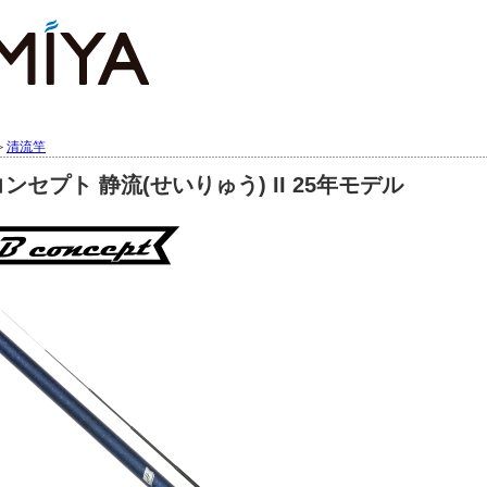
＞
清流竿
 コンセプト 静流(せいりゅう) II 25年モデル