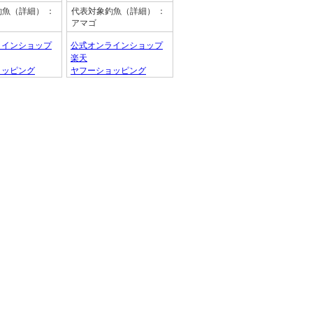
釣魚（詳細）
：
代表対象釣魚（詳細）
：
アマゴ
ラインショップ
公式オンラインショップ
楽天
ョッピング
ヤフーショッピング