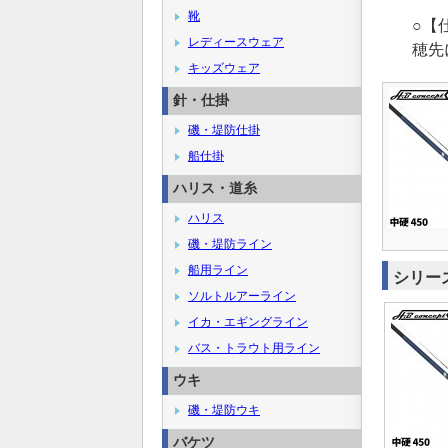
靴
○【
レディースウェア
穂先
キッズウェア
針・仕掛
磯・堤防仕掛
船仕掛
ハリス・道糸
ハリス
磯・堤防ライン
船用ライン
シリー
ソルトルアーライン
イカ・エギングライン
バス・トラウト用ライン
ウキ
磯・堤防ウキ
バケツ