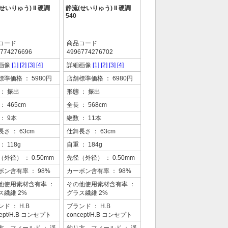
せいりゅう) II 硬調
静流(せいりゅう) II 硬調
540
コード
商品コード
774276696
4996774276702
画像
[1]
[2]
[3]
[4]
詳細画像
[1]
[2]
[3]
[4]
標準価格
： 5980円
店舗標準価格
： 6980円
： 振出
形態
： 振出
： 465cm
全長
： 568cm
： 9本
継数
： 11本
長さ
： 63cm
仕舞長さ
： 63cm
： 118g
自重
： 184g
（外径）
： 0.50mm
先径（外径）
： 0.50mm
ボン含有率
： 98%
カーボン含有率
： 98%
他使用素材含有率
：
その他使用素材含有率
：
ス繊維 2%
グラス繊維 2%
ンド
： H.B
ブランド
： H.B
cept/H.B コンセプト
concept/H.B コンセプト