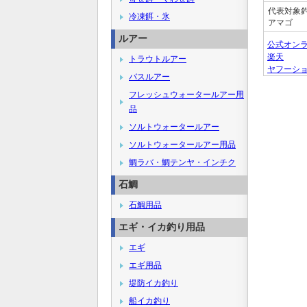
代表対象
冷凍餌・氷
アマゴ
ルアー
公式オン
楽天
トラウトルアー
ヤフーシ
バスルアー
フレッシュウォータールアー用
品
ソルトウォータールアー
ソルトウォータールアー用品
鯛ラバ・鯛テンヤ・インチク
石鯛
石鯛用品
エギ・イカ釣り用品
エギ
エギ用品
堤防イカ釣り
船イカ釣り