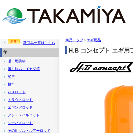
商品トップ
＞
エギ用品
新商品一覧はこちら
H.B コンセプト エギ
竿
磯・堤防竿
落し込み・イカダ竿
船竿
投竿
バスロッド
トラウトロッド
エギングロッド
アジ・メバルロッド
シーバスロッド
その他ソルトルアーロッド