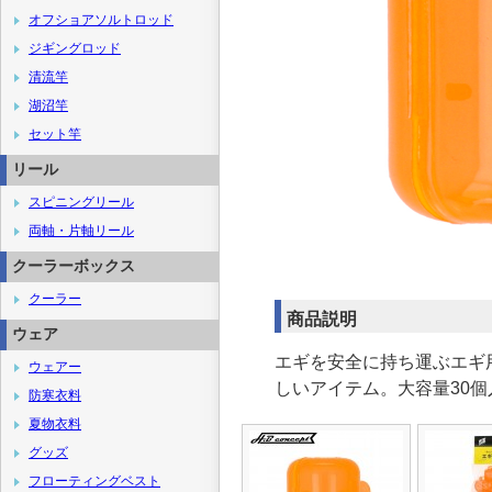
オフショアソルトロッド
ジギングロッド
清流竿
湖沼竿
セット竿
リール
スピニングリール
両軸・片軸リール
クーラーボックス
クーラー
商品説明
ウェア
エギを安全に持ち運ぶエギ
ウェアー
しいアイテム。大容量30個入り!
防寒衣料
夏物衣料
グッズ
フローティングベスト