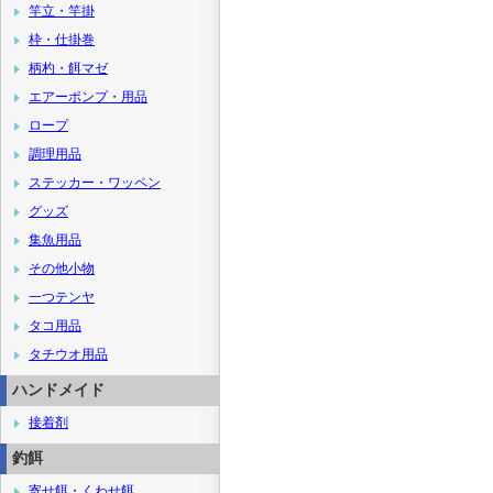
竿立・竿掛
枠・仕掛巻
柄杓・餌マゼ
エアーポンプ・用品
ロープ
調理用品
ステッカー・ワッペン
グッズ
集魚用品
その他小物
一つテンヤ
タコ用品
タチウオ用品
ハンドメイド
接着剤
釣餌
寄せ餌・くわせ餌