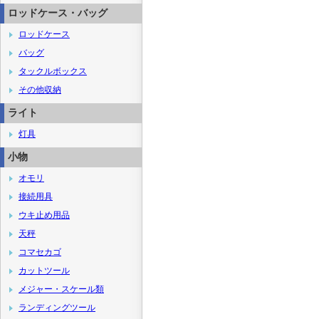
ロッドケース・バッグ
ロッドケース
バッグ
タックルボックス
その他収納
ライト
灯具
小物
オモリ
接続用具
ウキ止め用品
天秤
コマセカゴ
カットツール
メジャー・スケール類
ランディングツール