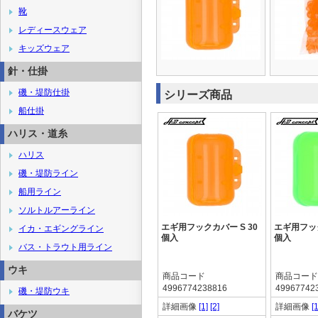
靴
レディースウェア
キッズウェア
針・仕掛
磯・堤防仕掛
シリーズ商品
船仕掛
ハリス・道糸
ハリス
磯・堤防ライン
船用ライン
ソルトルアーライン
エギ用フックカバー S 30
エギ用フック
イカ・エギングライン
個入
個入
バス・トラウト用ライン
ウキ
商品コード
商品コード
4996774238816
49967742
磯・堤防ウキ
詳細画像
[1]
[2]
詳細画像
[1
バケツ