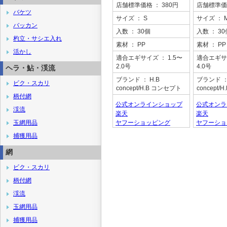
店舗標準価格
： 380円
店舗標準価
バケツ
サイズ
： S
サイズ
： 
バッカン
入数
： 30個
入数
： 30
杓立・サシエ入れ
素材
： PP
素材
： PP
活かし
適合エギサイズ
： 1.5〜
適合エギサ
2.0号
4.0号
ヘラ・鮎・渓流
ブランド
： H.B
ブランド
：
ビク・スカリ
concept/H.B コンセプト
concept
柄付網
公式オンラインショップ
公式オンラ
渓流
楽天
楽天
玉網用品
ヤフーショッピング
ヤフーショ
捕獲用品
網
ビク・スカリ
柄付網
渓流
玉網用品
捕獲用品