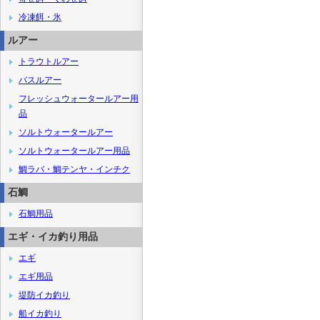
冷凍餌・氷
ルアー
トラウトルアー
バスルアー
フレッシュウォータールアー用
品
ソルトウォータールアー
ソルトウォータールアー用品
鯛ラバ・鯛テンヤ・インチク
石鯛
石鯛用品
エギ・イカ釣り用品
エギ
エギ用品
堤防イカ釣り
船イカ釣り