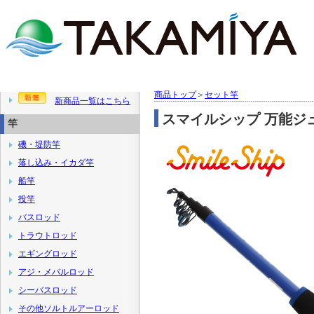
商品トップ
＞
セット竿
新商品一覧はこちら
スマイルシップ 万能ジュ
竿
磯・堤防竿
落し込み・イカダ竿
船竿
投竿
バスロッド
トラウトロッド
エギングロッド
アジ・メバルロッド
シーバスロッド
その他ソルトルアーロッド