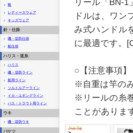
リール「BN-
靴
レディースウェア
ドルは、ワン
キッズウェア
み式ハンドル
針・仕掛
磯・堤防仕掛
に最適です。[CM-
船仕掛
ハリス・道糸
ハリス
○【注意事項】
磯・堤防ライン
船用ライン
※自重は竿の
ソルトルアーライン
※リールの糸
イカ・エギングライン
バス・トラウト用ライン
ことがありま
ウキ
磯・堤防ウキ
バケツ