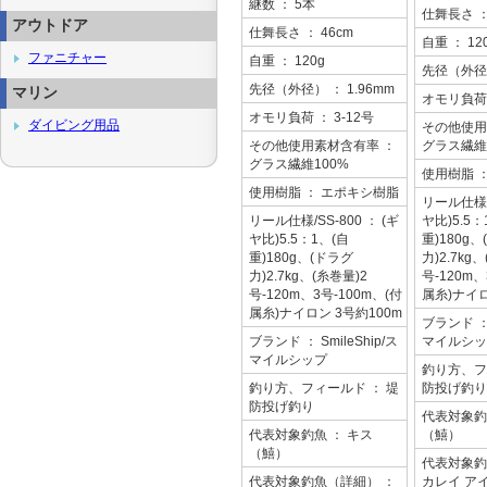
継数
： 5本
仕舞長さ
：
アウトドア
仕舞長さ
： 46cm
自重
： 12
ファニチャー
自重
： 120g
先径（外径
先径（外径）
： 1.96mm
マリン
オモリ負荷
オモリ負荷
： 3-12号
ダイビング用品
その他使用
その他使用素材含有率
：
グラス繊維
グラス繊維100%
使用樹脂
使用樹脂
： エポキシ樹脂
リール仕様/
リール仕様/SS-800
： (ギ
ヤ比)5.5：
ヤ比)5.5：1、(自
重)180g
重)180g、(ドラグ
力)2.7kg
力)2.7kg、(糸巻量)2
号-120m、
号-120m、3号-100m、(付
属糸)ナイロ
属糸)ナイロン 3号約100m
ブランド
：
ブランド
： SmileShip/ス
マイルシッ
マイルシップ
釣り方、フ
釣り方、フィールド
： 堤
防投げ釣り
防投げ釣り
代表対象釣
代表対象釣魚
： キス
（鱚）
（鱚）
代表対象釣
代表対象釣魚（詳細）
：
カレイ ア