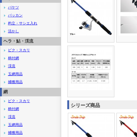
バケツ
バッカン
杓立・サシエ入れ
活かし
ヘラ・鮎・渓流
ビク・スカリ
柄付網
渓流
玉網用品
捕獲用品
網
ビク・スカリ
シリーズ商品
柄付網
渓流
玉網用品
捕獲用品