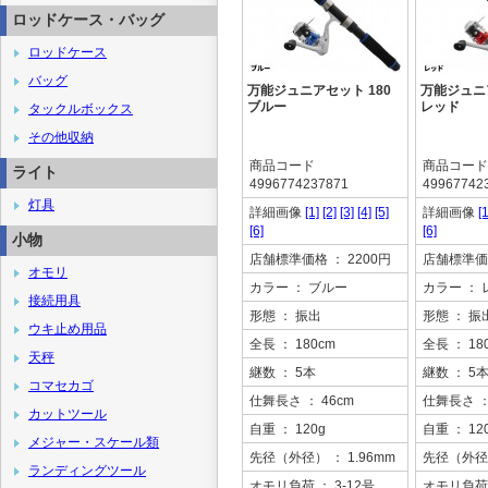
ロッドケース・バッグ
ロッドケース
バッグ
万能ジュニアセット 180
万能ジュニア
ブルー
レッド
タックルボックス
その他収納
商品コード
商品コード
ライト
4996774237871
49967742
灯具
詳細画像
[1]
[2]
[3]
[4]
[5]
詳細画像
[1
[6]
[6]
小物
店舗標準価格
： 2200円
店舗標準価
オモリ
カラー
： ブルー
カラー
： 
接続用具
形態
： 振出
形態
： 振
ウキ止め用品
全長
： 180cm
全長
： 18
天秤
継数
： 5本
継数
： 5
コマセカゴ
仕舞長さ
： 46cm
仕舞長さ
：
カットツール
自重
： 120g
自重
： 12
メジャー・スケール類
先径（外径）
： 1.96mm
先径（外径
ランディングツール
オモリ負荷
： 3-12号
オモリ負荷