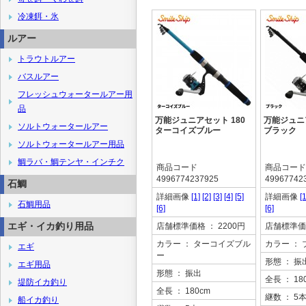
冷凍餌・氷
ルアー
トラウトルアー
バスルアー
フレッシュウォータールアー用
品
万能ジュニアセット 180
万能ジュニア
ソルトウォータールアー
ターコイズブルー
ブラック
ソルトウォータールアー用品
鯛ラバ・鯛テンヤ・インチク
商品コード
商品コード
4996774237925
49967742
石鯛
詳細画像
[1]
[2]
[3]
[4]
[5]
詳細画像
[1
石鯛用品
[6]
[6]
エギ・イカ釣り用品
店舗標準価格
： 2200円
店舗標準価
カラー
： ターコイズブル
カラー
： 
エギ
ー
形態
： 振
エギ用品
形態
： 振出
全長
： 18
堤防イカ釣り
全長
： 180cm
継数
： 5
船イカ釣り