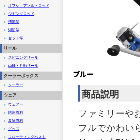
オフショアソルトロッド
ジギングロッド
清流竿
湖沼竿
セット竿
リール
スピニングリール
両軸・片軸リール
クーラーボックス
クーラー
商品説明
ウェア
ウェアー
ファミリーや
防寒衣料
夏物衣料
フルでかわい
グッズ
フローティングベスト