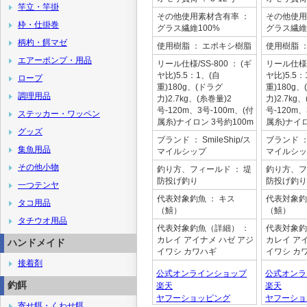
竿立・竿掛
その他使用素材含有率
：
その他使用
枠・仕掛巻
グラス繊維100%
グラス繊維
柄杓・餌マゼ
使用樹脂
： エポキシ樹脂
使用樹脂
エアーポンプ・用品
リール仕様/SS-800
： (ギ
リール仕様/
ヤ比)5.5：1、(自
ヤ比)5.5：
ロープ
重)180g、(ドラグ
重)180g
調理用品
力)2.7kg、(糸巻量)2
力)2.7kg
号-120m、3号-100m、(付
号-120m、
ステッカー・ワッペン
属糸)ナイロン 3号約100m
属糸)ナイロ
グッズ
ブランド
： SmileShip/ス
ブランド
：
集魚用品
マイルシップ
マイルシッ
その他小物
釣り方、フィールド
： 堤
釣り方、フ
防投げ釣り
防投げ釣り
一つテンヤ
代表対象釣魚
： キス
代表対象釣
タコ用品
（鱚）
（鱚）
タチウオ用品
代表対象釣魚（詳細）
：
代表対象釣
カレイ アイナメ ハゼ アジ
カレイ ア
ハンドメイド
イワシ カワハギ
イワシ カ
接着剤
公式オンラインショップ
公式オンラ
釣餌
楽天
楽天
ヤフーショッピング
ヤフーショ
寄せ餌・くわせ餌