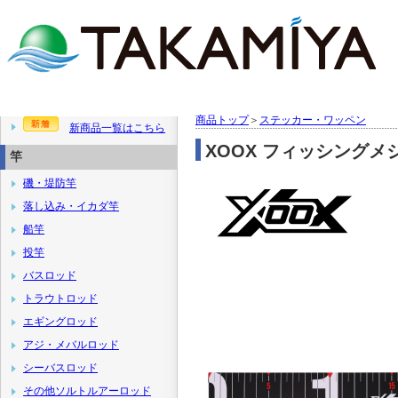
商品トップ
＞
ステッカー・ワッペン
新商品一覧はこちら
XOOX フィッシング
竿
磯・堤防竿
落し込み・イカダ竿
船竿
投竿
バスロッド
トラウトロッド
エギングロッド
アジ・メバルロッド
シーバスロッド
その他ソルトルアーロッド