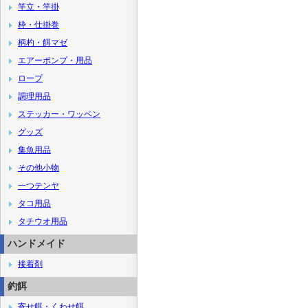
竿立・竿掛
枠・仕掛巻
柄杓・餌マゼ
エアーポンプ・用品
ロープ
調理用品
ステッカー・ワッペン
グッズ
集魚用品
その他小物
一つテンヤ
タコ用品
タチウオ用品
ハンドメイド
接着剤
釣餌
寄せ餌・くわせ餌