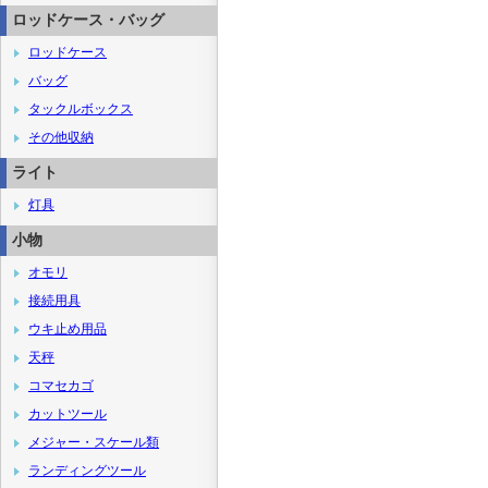
ロッドケース・バッグ
ロッドケース
バッグ
タックルボックス
その他収納
ライト
灯具
小物
オモリ
接続用具
ウキ止め用品
天秤
コマセカゴ
カットツール
メジャー・スケール類
ランディングツール