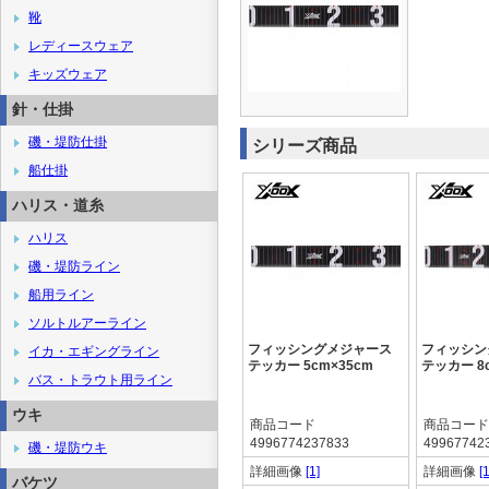
靴
レディースウェア
キッズウェア
針・仕掛
磯・堤防仕掛
シリーズ商品
船仕掛
ハリス・道糸
ハリス
磯・堤防ライン
船用ライン
ソルトルアーライン
フィッシングメジャース
フィッシン
イカ・エギングライン
テッカー 5cm×35cm
テッカー 8c
バス・トラウト用ライン
ウキ
商品コード
商品コード
4996774237833
49967742
磯・堤防ウキ
詳細画像
[1]
詳細画像
[1
バケツ