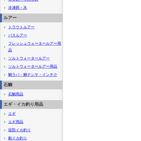
冷凍餌・氷
ルアー
トラウトルアー
バスルアー
フレッシュウォータールアー用
品
ソルトウォータールアー
ソルトウォータールアー用品
鯛ラバ・鯛テンヤ・インチク
石鯛
石鯛用品
エギ・イカ釣り用品
エギ
エギ用品
堤防イカ釣り
船イカ釣り