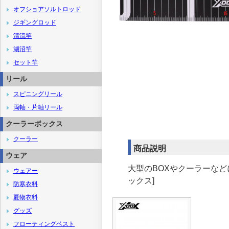
オフショアソルトロッド
ジギングロッド
清流竿
湖沼竿
セット竿
リール
スピニングリール
両軸・片軸リール
クーラーボックス
クーラー
商品説明
ウェア
大型のBOXやクーラーなど
ウェアー
ックス]
防寒衣料
夏物衣料
グッズ
フローティングベスト