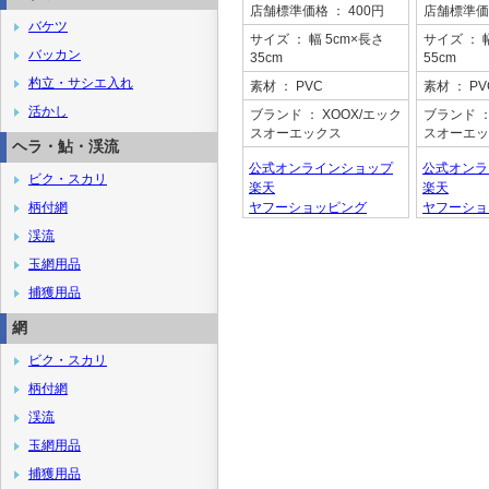
店舗標準価格
： 400円
店舗標準価
バケツ
サイズ
： 幅 5cm×長さ
サイズ
： 
バッカン
35cm
55cm
杓立・サシエ入れ
素材
： PVC
素材
： PV
活かし
ブランド
： XOOX/エック
ブランド
：
スオーエックス
スオーエッ
ヘラ・鮎・渓流
公式オンラインショップ
公式オンラ
ビク・スカリ
楽天
楽天
柄付網
ヤフーショッピング
ヤフーショ
渓流
玉網用品
捕獲用品
網
ビク・スカリ
柄付網
渓流
玉網用品
捕獲用品