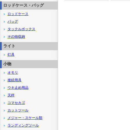
ロッドケース・バッグ
ロッドケース
バッグ
タックルボックス
その他収納
ライト
灯具
小物
オモリ
接続用具
ウキ止め用品
天秤
コマセカゴ
カットツール
メジャー・スケール類
ランディングツール