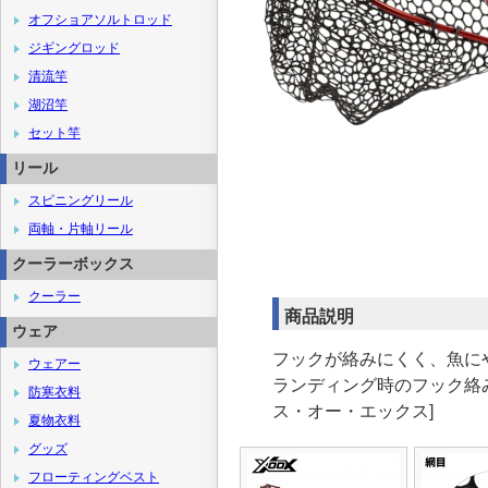
オフショアソルトロッド
ジギングロッド
清流竿
湖沼竿
セット竿
リール
スピニングリール
両軸・片軸リール
クーラーボックス
クーラー
商品説明
ウェア
フックが絡みにくく、魚に
ウェアー
ランディング時のフック絡み
防寒衣料
ス・オー・エックス]
夏物衣料
グッズ
フローティングベスト