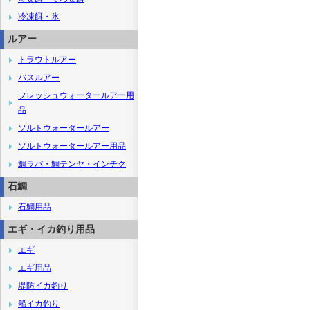
冷凍餌・氷
ルアー
トラウトルアー
バスルアー
フレッシュウォータールアー用
品
ソルトウォータールアー
ソルトウォータールアー用品
鯛ラバ・鯛テンヤ・インチク
石鯛
石鯛用品
エギ・イカ釣り用品
エギ
エギ用品
堤防イカ釣り
船イカ釣り