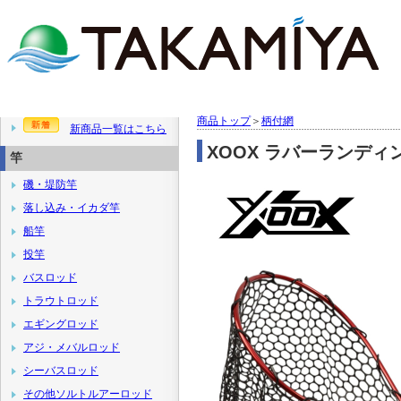
商品トップ
＞
柄付網
新商品一覧はこちら
XOOX ラバーランディ
竿
磯・堤防竿
落し込み・イカダ竿
船竿
投竿
バスロッド
トラウトロッド
エギングロッド
アジ・メバルロッド
シーバスロッド
その他ソルトルアーロッド