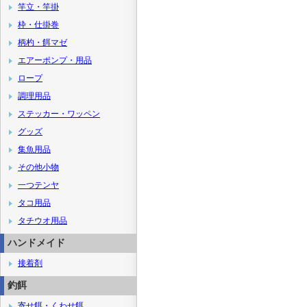
竿立・竿掛
枠・仕掛巻
柄杓・餌マゼ
エアーポンプ・用品
ロープ
調理用品
ステッカー・ワッペン
グッズ
集魚用品
その他小物
一つテンヤ
タコ用品
タチウオ用品
ハンドメイド
接着剤
釣餌
寄せ餌・くわせ餌