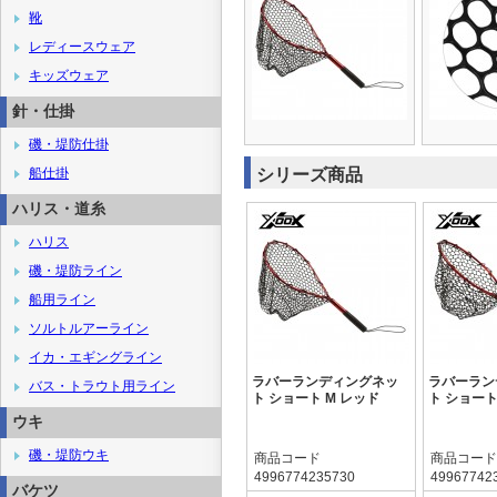
靴
レディースウェア
キッズウェア
針・仕掛
磯・堤防仕掛
船仕掛
シリーズ商品
ハリス・道糸
ハリス
磯・堤防ライン
船用ライン
ソルトルアーライン
イカ・エギングライン
ラバーランディングネッ
ラバーラン
バス・トラウト用ライン
ト ショート M レッド
ト ショート
ウキ
磯・堤防ウキ
商品コード
商品コード
4996774235730
49967742
バケツ