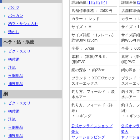
詳細画像
[1]
[2]
[3]
[4]
詳細画像
[1
バケツ
店舗標準価格
： 2500円
店舗標準価
バッカン
カラー
： レッド
カラー
： 
杓立・サシエ入れ
サイズ
： M
サイズ
： 
活かし
サイズ詳細
： (フレーム)
サイズ詳細
約W30×H35cm
約W35×H4
ヘラ・鮎・渓流
全長
： 57cm
全長
： 60
ビク・スカリ
素材
： (本体)アルミ、
素材
： (
柄付網
(網)PVC
(網)PVC
渓流
網の深さ
： 約23cm
網の深さ
：
玉網用品
ブランド
： XOOX/エック
ブランド
：
スオーエックス
スオーエッ
捕獲用品
釣り方、フィールド
： 淡
釣り方、フ
網
水ルアー
水ルアー
ビク・スカリ
釣り方、フィールド（詳
釣り方、フ
細）
細）
柄付網
： エギング
： エギン
渓流
公式オンラインショップ
公式オンラ
玉網用品
楽天
楽天
捕獲用品
ヤフーショッピング
ヤフーショ