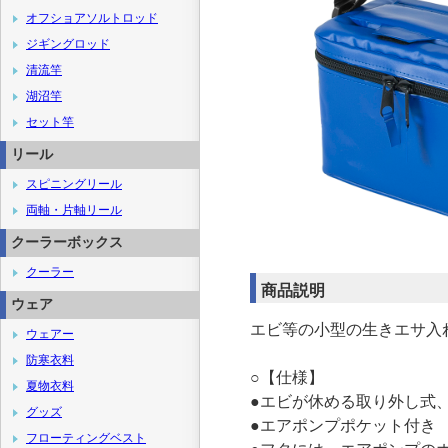
オフショアソルトロッド
ジギングロッド
清流竿
湖沼竿
セット竿
リール
スピニングリール
両軸・片軸リール
クーラーボックス
クーラー
商品説明
ウェア
エビ等の小型の生きエサ入
ウェアー
防寒衣料
○【仕様】
夏物衣料
●エビが休める取り外し式
グッズ
●エアポンプポケット付き
フローティングベスト