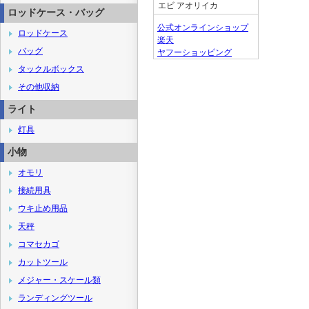
エビ アオリイカ
ロッドケース・バッグ
公式オンラインショップ
ロッドケース
楽天
バッグ
ヤフーショッピング
タックルボックス
その他収納
ライト
灯具
小物
オモリ
接続用具
ウキ止め用品
天秤
コマセカゴ
カットツール
メジャー・スケール類
ランディングツール