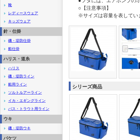
●フタには、エアポンプの
靴
○【注意事項】
レディースウェア
※サイズは容量を表してい
キッズウェア
針・仕掛
磯・堤防仕掛
船仕掛
ハリス・道糸
ハリス
磯・堤防ライン
船用ライン
シリーズ商品
ソルトルアーライン
イカ・エギングライン
バス・トラウト用ライン
ウキ
磯・堤防ウキ
バケツ