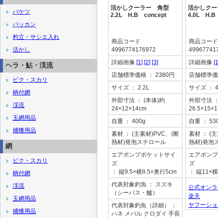
活かしクーラー 角型
活かしク
バケツ
2.2L H.B concept
4.0L H.B
バッカン
杓立・サシエ入れ
商品コード
商品コード
活かし
4996774176972
49967741
詳細画像
[1]
[2]
[3]
詳細画像
[1
ヘラ・鮎・渓流
店舗標準価格
： 2380円
店舗標準価
ビク・スカリ
サイズ
： 2.2L
サイズ
： 4
柄付網
外部寸法
： (本体)約
外部寸法
：
渓流
24×12×14cm
26.5×15×
玉網用品
自重
： 400g
自重
： 53
捕獲用品
素材
： (主素材)PVC、(断
素材
： (
熱材)発泡スチロール
熱材)発泡
網
エアポンプポケットサイ
エアポンプ
ビク・スカリ
ズ
ズ
： 縦9.5×横8.5×奥行5cm
： 縦11×横
柄付網
代表対象釣魚
： スズキ
渓流
公式オンラ
（シーバス・鱸）
楽天
玉網用品
ヤフーショ
代表対象釣魚（詳細）
：
捕獲用品
ハネ メバル クロダイ 手長