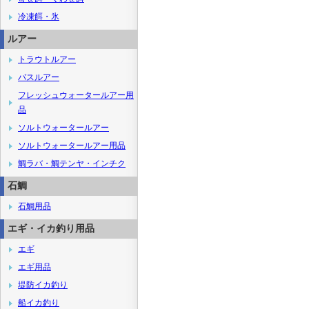
冷凍餌・氷
ルアー
トラウトルアー
バスルアー
フレッシュウォータールアー用
品
ソルトウォータールアー
ソルトウォータールアー用品
鯛ラバ・鯛テンヤ・インチク
石鯛
石鯛用品
エギ・イカ釣り用品
エギ
エギ用品
堤防イカ釣り
船イカ釣り