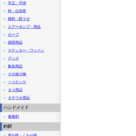
竿立・竿掛
枠・仕掛巻
柄杓・餌マゼ
エアーポンプ・用品
ロープ
調理用品
ステッカー・ワッペン
グッズ
集魚用品
その他小物
一つテンヤ
タコ用品
タチウオ用品
ハンドメイド
接着剤
釣餌
寄せ餌・くわせ餌