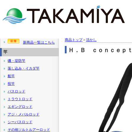
商品トップ
＞
活かし
新商品一覧はこちら
Ｈ．Ｂ ｃｏｎｃｅｐ
竿
磯・堤防竿
落し込み・イカダ竿
船竿
投竿
バスロッド
トラウトロッド
エギングロッド
アジ・メバルロッド
シーバスロッド
その他ソルトルアーロッド