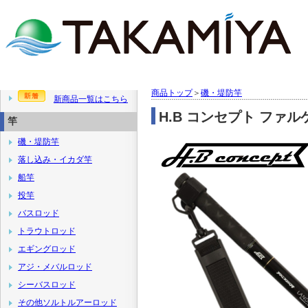
商品トップ
＞
磯・堤防竿
新商品一覧はこちら
H.B コンセプト ファル
竿
磯・堤防竿
落し込み・イカダ竿
船竿
投竿
バスロッド
トラウトロッド
エギングロッド
アジ・メバルロッド
シーバスロッド
その他ソルトルアーロッド