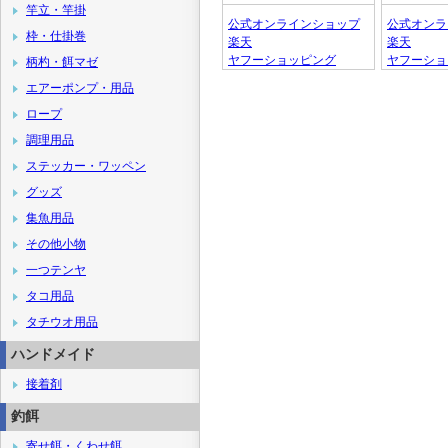
竿立・竿掛
公式オンラインショップ
公式オンラ
枠・仕掛巻
楽天
楽天
ヤフーショッピング
ヤフーショ
柄杓・餌マゼ
エアーポンプ・用品
ロープ
調理用品
ステッカー・ワッペン
グッズ
集魚用品
その他小物
一つテンヤ
タコ用品
タチウオ用品
ハンドメイド
接着剤
釣餌
寄せ餌・くわせ餌