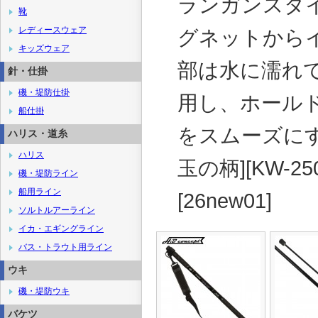
ランガンスタ
靴
レディースウェア
グネットから
キッズウェア
部は水に濡れ
針・仕掛
磯・堤防仕掛
用し、ホール
船仕掛
をスムーズに
ハリス・道糸
ハリス
玉の柄][KW-250
磯・堤防ライン
船用ライン
[26new01]
ソルトルアーライン
イカ・エギングライン
バス・トラウト用ライン
ウキ
磯・堤防ウキ
バケツ