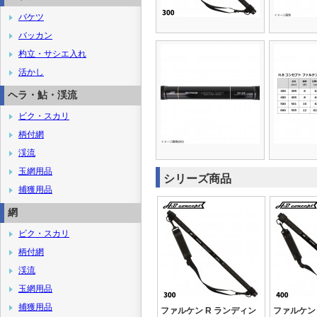
バケツ
バッカン
杓立・サシエ入れ
活かし
ヘラ・鮎・渓流
ビク・スカリ
柄付網
渓流
玉網用品
シリーズ商品
捕獲用品
網
ビク・スカリ
柄付網
渓流
玉網用品
捕獲用品
ファルケン R ランディン
ファルケン