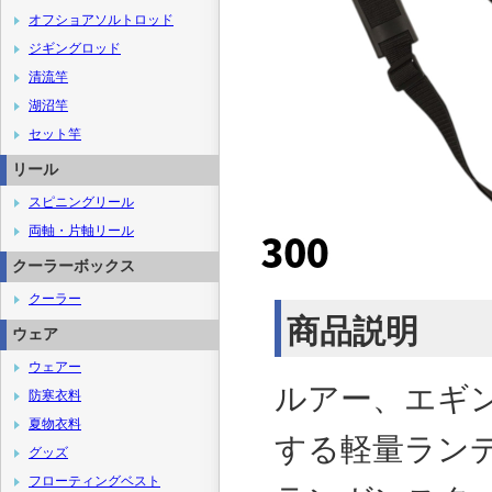
オフショアソルトロッド
ジギングロッド
清流竿
湖沼竿
セット竿
リール
スピニングリール
両軸・片軸リール
クーラーボックス
クーラー
商品説明
ウェア
ウェアー
ルアー、エギ
防寒衣料
夏物衣料
する軽量ラン
グッズ
フローティングベスト