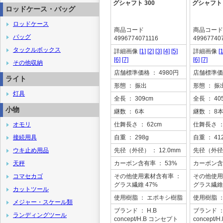
グシャフト 300
グシャフト 
ロッドケース・バッグ
ロッドケース
商品コード
商品コード
バッグ
4996774071116
49967740
タックルボックス
詳細画像
[1]
[2]
[3]
[4]
[5]
詳細画像
[1
[6]
[7]
[6]
[7]
その他収納
店舗標準価格
： 4980円
店舗標準価
ライト
形態
： 振出
形態
： 振
灯具
全長
： 309cm
全長
： 40
小物
継数
： 6本
継数
： 8
オモリ
仕舞長さ
： 62cm
仕舞長さ
：
接続用具
自重
： 298g
自重
： 41
ウキ止め用品
先径（外径）
： 12.0mm
先径（外径
天秤
カーボン含有率
： 53%
カーボン含
コマセカゴ
その他使用素材含有率
：
その他使用
グラス繊維 47%
グラス繊維 
カットツール
使用樹脂
： エポキシ樹脂
使用樹脂
メジャー・スケール類
ブランド
： H.B
ブランド
：
ランディングツール
concept/H.B コンセプト
concept