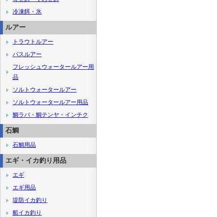
冷凍餌・氷
ルアー
トラウトルアー
バスルアー
フレッシュウォータールアー用
品
ソルトウォータールアー
ソルトウォータールアー用品
鯛ラバ・鯛テンヤ・インチク
石鯛
石鯛用品
エギ・イカ釣り用品
エギ
エギ用品
堤防イカ釣り
船イカ釣り