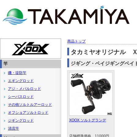
商品トップ
タカミヤオリジナル 
ジギング・ベイジギングベイ
竿
磯・堤防竿
エギングロッド
アジ・メバルロッド
シーバスロッド
その他ソルトルアーロッド
オフショアソルトロッド
XOOX ソルトグランデ
ジギングロッド
清流竿
店舗標準価格 11000円