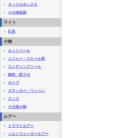
タックルボックス
その他収納
ライト
灯具
小物
カットツール
メジャー・スケール類
ランディングツール
柄杓・餌マゼ
ロープ
ステッカー・ワッペン
グッズ
その他小物
ルアー
トラウトルアー
ソルトウォータールアー