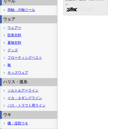
リール
～
両軸・片軸リール
ウェア
ウェアー
防寒衣料
夏物衣料
グッズ
フローティングベスト
靴
キッズウェア
ハリス・道糸
ソルトルアーライン
イカ・エギングライン
バス・トラウト用ライン
ウキ
磯・堤防ウキ