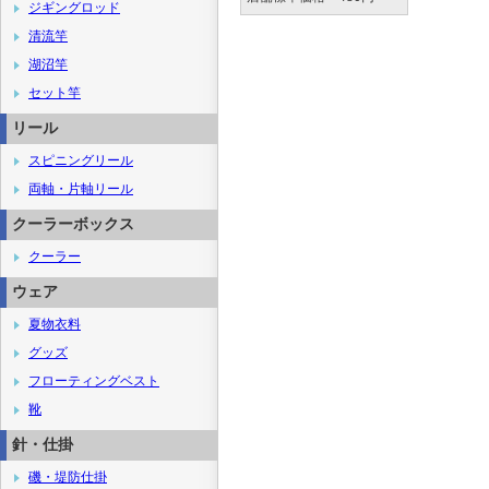
ジギングロッド
清流竿
湖沼竿
セット竿
リール
スピニングリール
両軸・片軸リール
クーラーボックス
クーラー
ウェア
夏物衣料
グッズ
フローティングベスト
靴
針・仕掛
磯・堤防仕掛