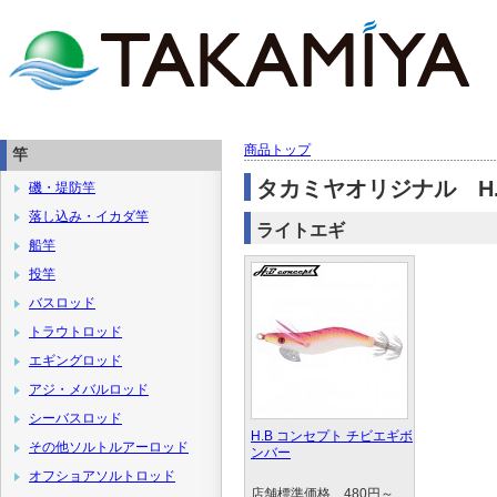
商品トップ
竿
タカミヤオリジナル H.B 
磯・堤防竿
落し込み・イカダ竿
ライトエギ
船竿
投竿
バスロッド
トラウトロッド
エギングロッド
アジ・メバルロッド
シーバスロッド
H.B コンセプト チビエギボ
その他ソルトルアーロッド
ンバー
オフショアソルトロッド
店舗標準価格 480円～