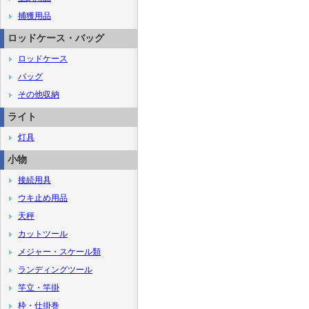
捕獲用品
ロッドケース・バッグ
ロッドケース
バッグ
その他収納
ライト
灯具
小物
接続用具
ウキ止め用品
天秤
カットツール
メジャー・スケール類
ランディングツール
竿立・竿掛
枠・仕掛巻