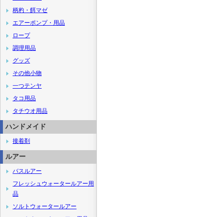
柄杓・餌マゼ
エアーポンプ・用品
ロープ
調理用品
グッズ
その他小物
一つテンヤ
タコ用品
タチウオ用品
ハンドメイド
接着剤
ルアー
バスルアー
フレッシュウォータールアー用
品
ソルトウォータールアー