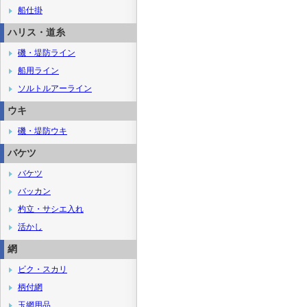
船仕掛
ハリス・道糸
磯・堤防ライン
船用ライン
ソルトルアーライン
ウキ
磯・堤防ウキ
バケツ
バケツ
バッカン
杓立・サシエ入れ
活かし
網
ビク・スカリ
柄付網
玉網用品