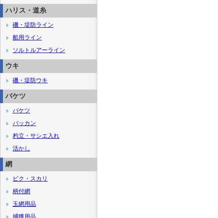
ハリス・道糸
磯・堤防ライン
船用ライン
ソルトルアーライン
ウキ
磯・堤防ウキ
バケツ
バケツ
バッカン
杓立・サシエ入れ
活かし
網
ビク・スカリ
柄付網
玉網用品
捕獲用品