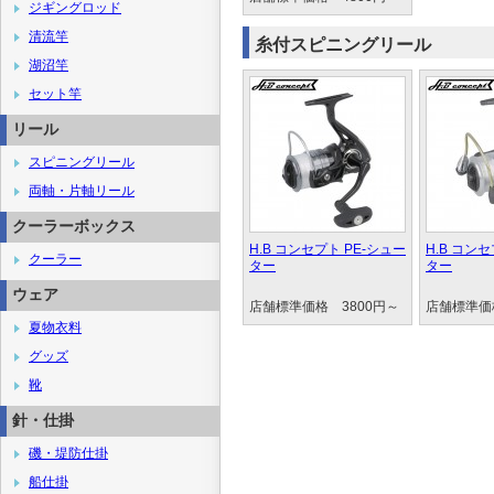
ジギングロッド
清流竿
糸付スピニングリール
湖沼竿
セット竿
リール
スピニングリール
両軸・片軸リール
クーラーボックス
H.B コンセプト PE-シュー
H.B コン
クーラー
ター
ター
ウェア
店舗標準価格 3800円～
店舗標準価
夏物衣料
グッズ
靴
針・仕掛
磯・堤防仕掛
船仕掛