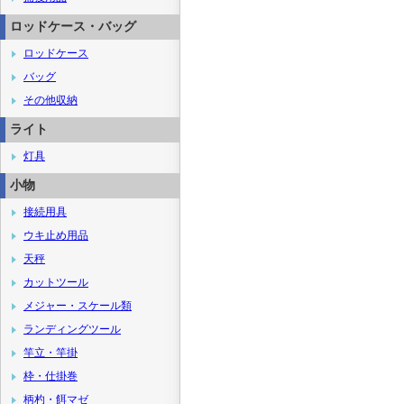
ロッドケース・バッグ
ロッドケース
バッグ
その他収納
ライト
灯具
小物
接続用具
ウキ止め用品
天秤
カットツール
メジャー・スケール類
ランディングツール
竿立・竿掛
枠・仕掛巻
柄杓・餌マゼ