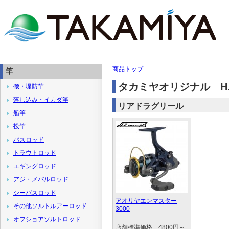
商品トップ
竿
タカミヤオリジナル H.B
磯・堤防竿
落し込み・イカダ竿
リアドラグリール
船竿
投竿
バスロッド
トラウトロッド
エギングロッド
アジ・メバルロッド
シーバスロッド
アオリヤエンマスター
その他ソルトルアーロッド
3000
オフショアソルトロッド
店舗標準価格 4800円～