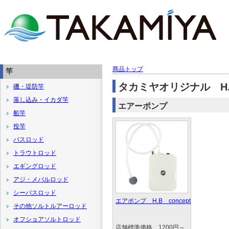
商品トップ
竿
タカミヤオリジナル H.B
磯・堤防竿
落し込み・イカダ竿
エアーポンプ
船竿
投竿
バスロッド
トラウトロッド
エギングロッド
アジ・メバルロッド
シーバスロッド
エアポンプ H.B concept
その他ソルトルアーロッド
オフショアソルトロッド
店舗標準価格 1200円～