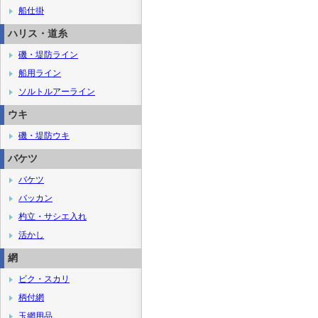
船仕掛
ハリス・道糸
磯・堤防ライン
船用ライン
ソルトルアーライン
ウキ
磯・堤防ウキ
バケツ
バケツ
バッカン
杓立・サシエ入れ
活かし
網
ビク・スカリ
柄付網
玉網用品