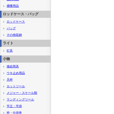
捕獲用品
ロッドケース・バッグ
ロッドケース
バッグ
その他収納
ライト
灯具
小物
接続用具
ウキ止め用品
天秤
カットツール
メジャー・スケール類
ランディングツール
竿立・竿掛
枠・仕掛巻