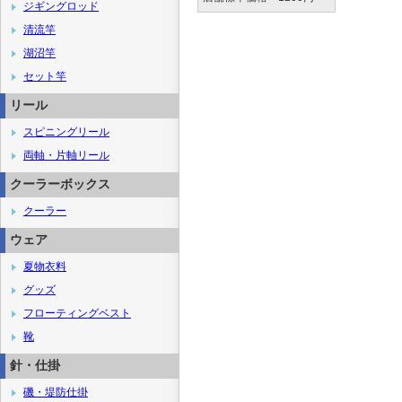
ジギングロッド
清流竿
湖沼竿
セット竿
リール
スピニングリール
両軸・片軸リール
クーラーボックス
クーラー
ウェア
夏物衣料
グッズ
フローティングベスト
靴
針・仕掛
磯・堤防仕掛