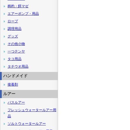
柄杓・餌マゼ
エアーポンプ・用品
ロープ
調理用品
グッズ
その他小物
一つテンヤ
タコ用品
タチウオ用品
ハンドメイド
接着剤
ルアー
バスルアー
フレッシュウォータールアー用
品
ソルトウォータールアー