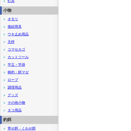
灯具
小物
オモリ
接続用具
ウキ止め用品
天秤
コマセカゴ
カットツール
竿立・竿掛
柄杓・餌マゼ
ロープ
調理用品
グッズ
その他小物
タコ用品
釣餌
寄せ餌・くわせ餌