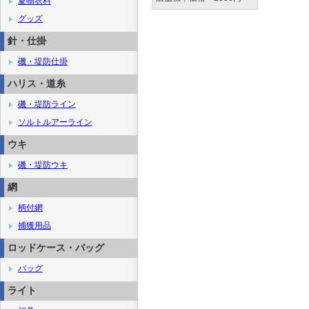
夏物衣料
グッズ
針・仕掛
磯・堤防仕掛
ハリス・道糸
磯・堤防ライン
ソルトルアーライン
ウキ
磯・堤防ウキ
網
柄付網
捕獲用品
ロッドケース・バッグ
バッグ
ライト