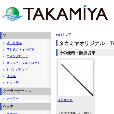
商品トップ
竿
タカミヤオリジナル TA
磯・堤防竿
落し込み・イカダ竿
その他磯・防波堤竿
エギングロッド
オフショアソルトロッド
ジギングロッド
清流竿
セット竿
クーラーボックス
クーラー
堤防サビキ
ウェア
店舗標準価格 2380円～