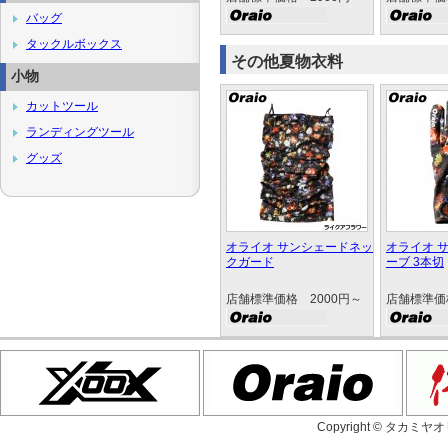
バッグ
タックルボックス
その他夏物衣料
小物
カットツール
ランディングツール
グッズ
オライオ サンシェードネッ
オライオ 
クガード
ーブ 3本切
店舗標準価格 2000円～
店舗標準価
Copyright © タカミヤ