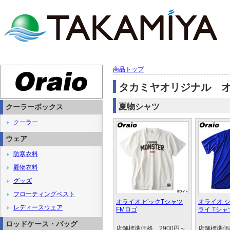
商品トップ
タカミヤオリジナル 
夏物シャツ
クーラーボックス
クーラー
ウェア
防寒衣料
夏物衣料
グッズ
フローティングベスト
オライオ ビックTシャツ
オライオ 
レディースウェア
FMロゴ
ライ Tシャ
ロッドケース・バッグ
店舗標準価格 2900円～
店舗標準価